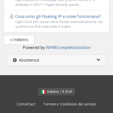
dedicate (1 vCPU = 1 hyper-thread), quindi...
Cosa sono gli Floating IP e come funzionano?
Ogni Cloud VPS server viene fornito automaticamente con
un IPv4 e un IPv6 netto (/64). È inoltre...
« Indietro
Powered by
WHMCompleteSolution
Assistenza
Italiano / € EUR
Contattaci!
Termini e Condizioni del servizio